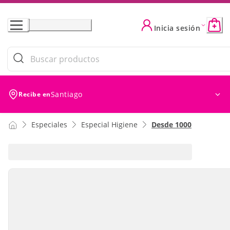
Skip
to
Inicia sesión
Content
Santiago
Recibe en
Especiales
Especial Higiene
Desde 1000