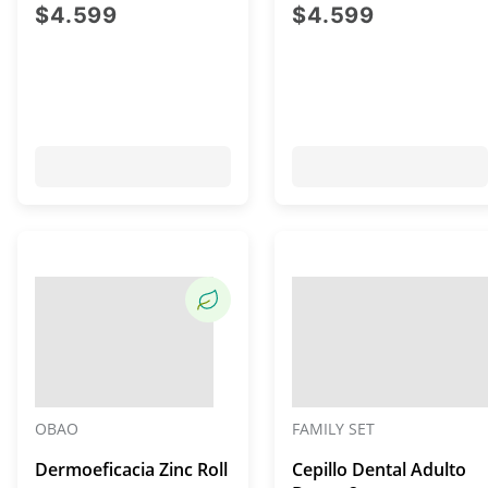
precio actual $4.599
precio act
$4.599
$4.599
OBAO
FAMILY SET
Dermoeficacia Zinc Roll
Cepillo Dental Adulto