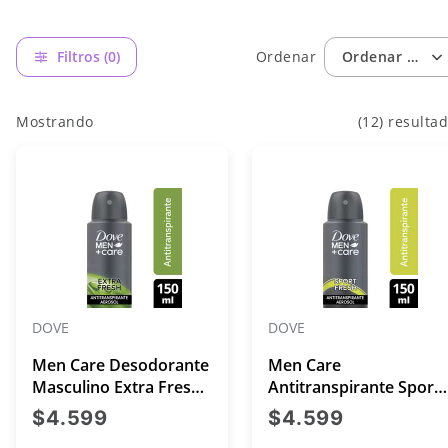
Filtros (0)
Ordenar
Ordenar por: 
Mostrando
(12) resulta
DOVE
DOVE
Men Care Desodorante
Men Care
Masculino Extra Fresh
Antitranspirante Sport
Aerosol 150 mL
Aerosol 89 grs
precio actual $4.599
precio act
$4.599
$4.599