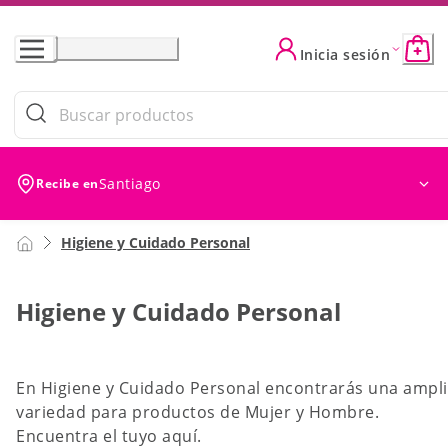
Skip
to
Inicia sesión
Content
Filtros (0)
Ordenar
Ordenar por: Ofer
Santiago
Recibe en
Higiene y Cuidado Personal
Higiene y Cuidado Personal
En Higiene y Cuidado Personal encontrarás una ampl
variedad para productos de Mujer y Hombre.
Encuentra el tuyo aquí.