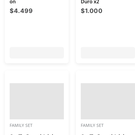
on
Duro x2
precio actual $4.499
precio act
$4.499
$1.000
FAMILY SET
FAMILY SET