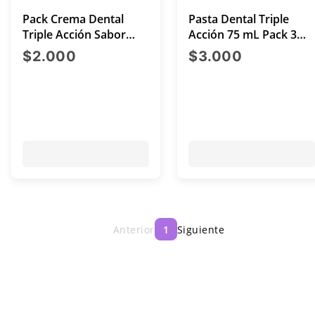
Pack Crema Dental
Pasta Dental Triple
Triple Acción Sabor
Acción 75 mL Pack 3
Menta con Flúor 95Gr
Unidades
precio actual $2.000
precio act
$2.000
$3.000
X2
Anterior
1
Siguiente