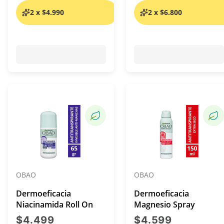
2 x $4.990
2 x $6.800
OBAO
OBAO
Dermoeficacia
Dermoeficacia
Niacinamida Roll On
Magnesio Spray
precio actual $4.499
precio act
$4.499
$4.599