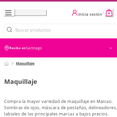
Skip
to
Inicia sesión
Content
Filtros (0)
Ordenar
Ordenar por: Ofer
Santiago
Recibe en
Maquillaje
Maquillaje
Compra la mayor variedad de maquillaje en Maicao.
Sombras de ojos, máscara de pestañas, delineadores
labiales de las principales marcas a bajos precios.