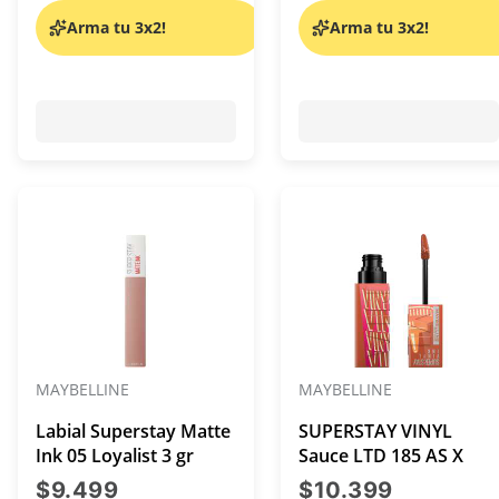
Arma tu 3x2!
Arma tu 3x2!
MAYBELLINE
MAYBELLINE
Labial Superstay Matte
SUPERSTAY VINYL
Ink 05 Loyalist 3 gr
Sauce LTD 185 AS X
precio actual $9.499
precio ac
$9.499
$10.399