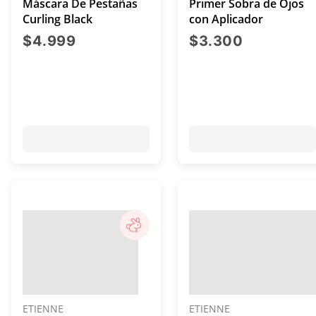
Máscara De Pestañas
Primer Sobra de Ojos
Curling Black
con Aplicador
precio actual $4.999
precio act
$4.999
$3.300
ETIENNE
ETIENNE