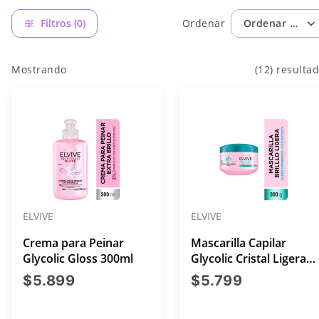
Filtros (0)
Ordenar
Ordenar por: 
Mostrando
(12) resulta
ELVIVE
ELVIVE
Crema para Peinar
Mascarilla Capilar
Glycolic Gloss 300ml
Glycolic Cristal Ligera
Cabello
precio actual $5.899
precio act
$5.899
$5.799