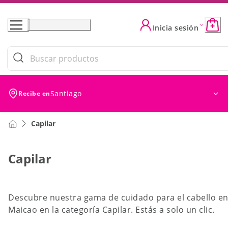
Skip
to
Inicia sesión
Content
Filtros (0)
Ordenar
Ordenar por: Ofer
Santiago
Recibe en
Capilar
Capilar
Descubre nuestra gama de cuidado para el cabello e
Maicao en la categoría Capilar. Estás a solo un clic.