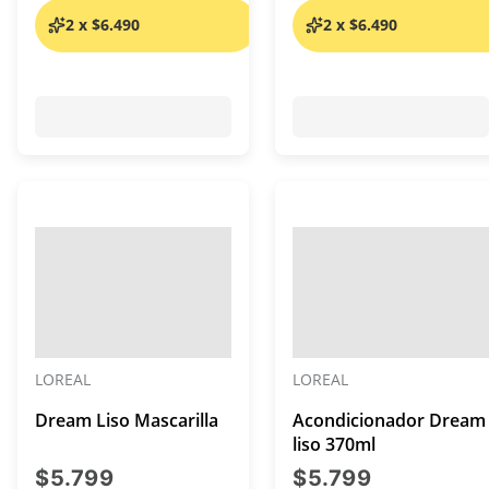
2 x $6.490
2 x $6.490
LOREAL
LOREAL
Dream Liso Mascarilla
Acondicionador Dream
liso 370ml
precio actual $5.799
precio act
$5.799
$5.799