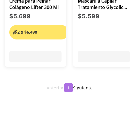
Crema para Peinar
Mascarilla Capilar
Colágeno Lifter 300 Ml
Tratamiento Glycolic
Gloss 300g
precio actual $5.699
precio act
$5.699
$5.599
2 x $6.490
Anterior
1
Siguiente