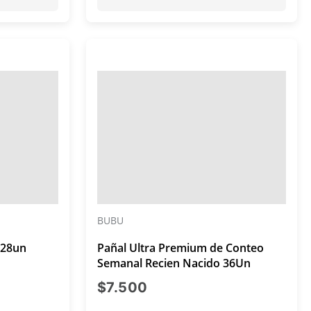
BUBU
 28un
Pañal Ultra Premium de Conteo
Semanal Recien Nacido 36Un
al $7.500
precio actual $7.500
$7.500