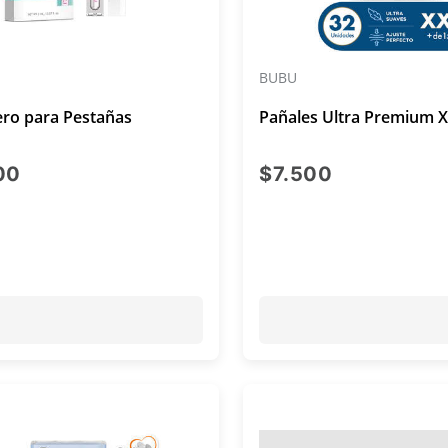
BUBU
ero para Pestañas
Pañales Ultra Premium 
precio actual $35.000
precio actu
00
$7.500