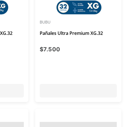
BUBU
XXG.32
Pañales Ultra Premium XG.32
al $7.500
precio actual $7.500
$7.500