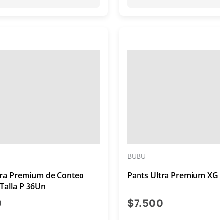
BUBU
tra Premium de Conteo
Pants Ultra Premium XG
Talla P 36Un
precio actual $7.500
precio actu
0
$7.500