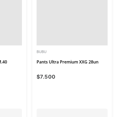
BUBU
M.40
Pants Ultra Premium XXG 28un
al $7.500
precio actual $7.500
$7.500