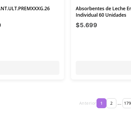
NT.ULT.PREMXXXG.26
Absorbentes de Leche 
Individual 60 Unidades
precio actual $7.500
precio actu
0
$5.699
Anterior
1
2
...
179