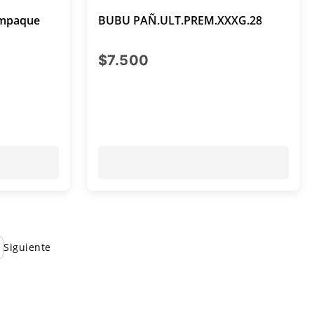
Empaque
BUBU PAÑ.ULT.PREM.XXXG.28
al $5.699
precio actual $7.500
$7.500
Siguiente