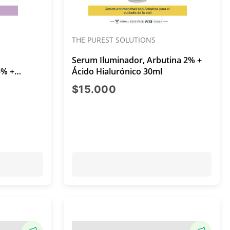
THE PUREST SOLUTIONS
s
Serum Iluminador, Arbutina 2% +
5% +
Ácido Hialurónico 30ml
ual $18.000
precio actual $15.000
$15.000