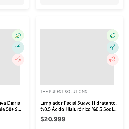
THE PUREST SOLUTIONS
va Diaria
Limpiador Facial Suave Hidratante.
ble 50+ Spf
%0,5 Ácido Hialurónico %0.5 Sodio
Pca + Ceramida 200ml
ual $19.999
precio actual $20.999
$20.999