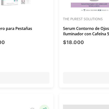
THE PUREST SOLUTIONS
ero para Pestañas
Serum Contorno de Ojo
Iluminador con Cafeína 
Vitamina C 30ml
precio actual $35.000
precio act
00
$18.000