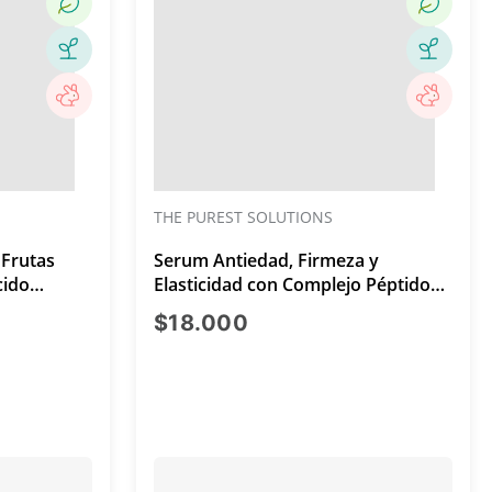
THE PUREST SOLUTIONS
 Frutas
Serum Antiedad, Firmeza y
cido
Elasticidad con Complejo Péptidos
lico 55gr
al 2% 30ml
ual $21.999
precio actual $18.000
$18.000