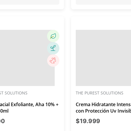
ST SOLUTIONS
THE PUREST SOLUTIONS
acial Exfoliante, Aha 10% +
Crema Hidratante Intensi
30ml
con Protección Uv Invisi
50ml
precio actual $15.000
precio act
00
$19.999