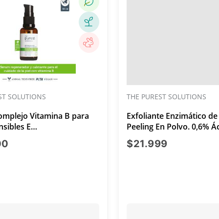
ST SOLUTIONS
THE PUREST SOLUTIONS
mplejo Vitamina B para
Exfoliante Enzimático de
nsibles E
Peeling En Polvo. 0,6% Á
gmentadas 30ml
Azelaico y 0,6% Ácido Má
precio actual $18.000
precio act
00
$21.999