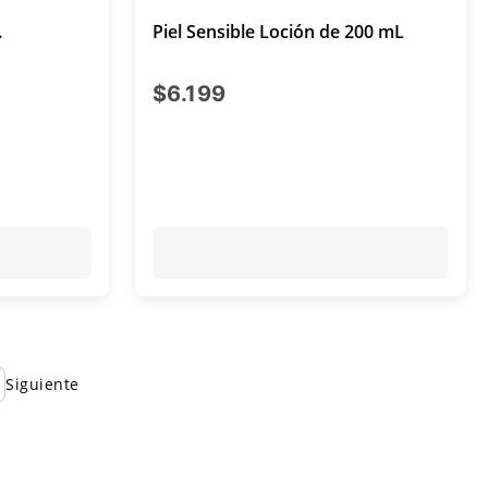
.
Piel Sensible Loción de 200 mL
al $3.000
precio actual $6.199
$6.199
Siguiente