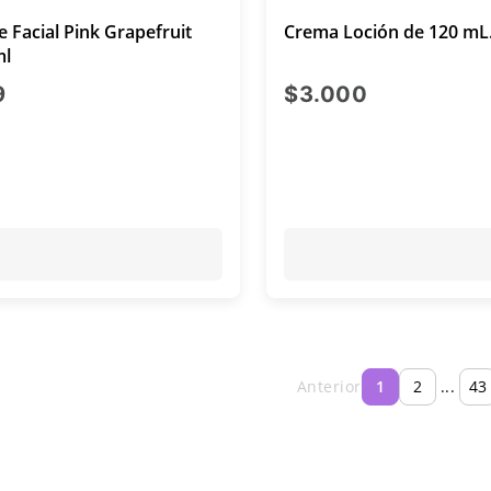
e Facial Pink Grapefruit
Crema Loción de 120 mL
ml
precio actual $8.999
precio actu
9
$3.000
Anterior
1
2
...
43