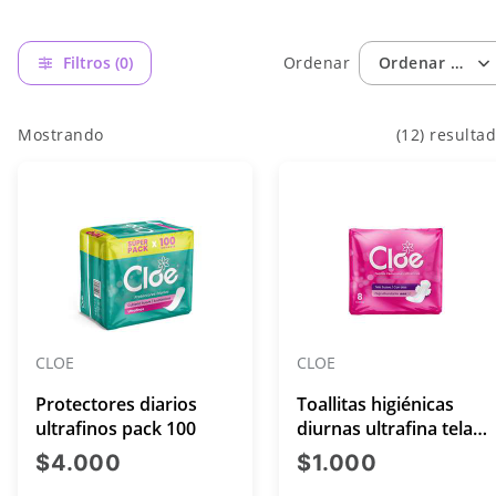
Filtros (0)
Ordenar
Ordenar por: 
Mostrando
(12) resulta
CLOE
CLOE
Protectores diarios
Toallitas higiénicas
ultrafinos pack 100
diurnas ultrafina tela
suave flujo abundante
precio actual $4.000
precio act
$4.000
$1.000
con alas x 8 unidades