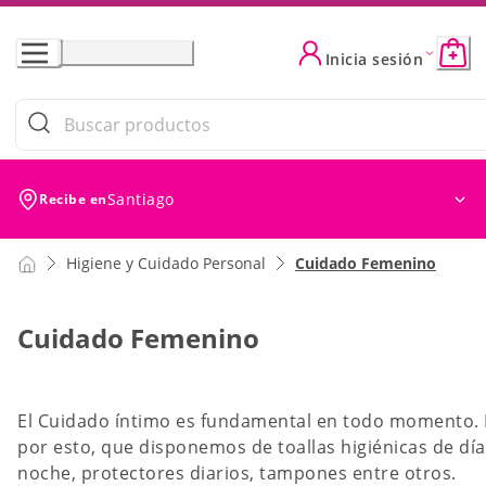
Skip
to
Inicia sesión
Content
Filtros (0)
Ordenar
Ordenar por: Ofer
Santiago
Recibe en
Higiene y Cuidado Personal
Cuidado Femenino
Cuidado Femenino
El Cuidado íntimo es fundamental en todo momento. 
por esto, que disponemos de toallas higiénicas de día
noche, protectores diarios, tampones entre otros.