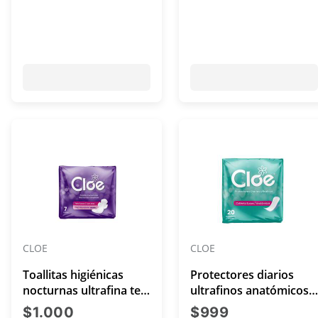
CLOE
CLOE
Toallitas higiénicas
Protectores diarios
nocturnas ultrafina tela
ultrafinos anatómicos
suave flujo abundante
cubierta suave x 20
precio actual $1.000
precio actua
$1.000
$999