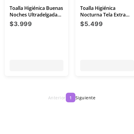
Toalla Higiénica Buenas
Toalla Higiénica
Noches Ultradelgada
Nocturna Tela Extra
Tela Malla 16 Unidades
Suave 30 Unidades
precio actual $3.999
precio act
$3.999
$5.499
Anterior
1
Siguiente