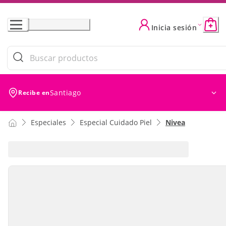
Skip
to
Inicia sesión
Content
Santiago
Recibe en
Especiales
Especial Cuidado Piel
Nivea