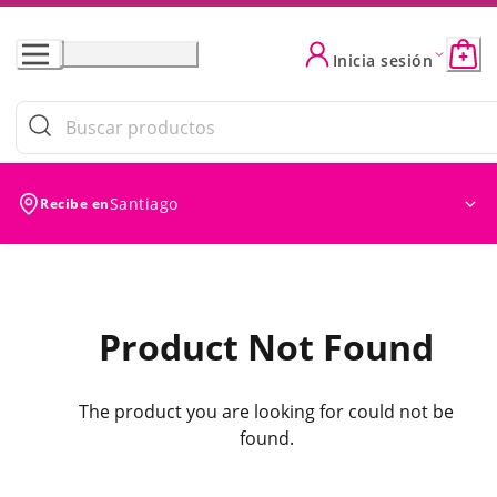
Skip
to
Inicia sesión
Content
Santiago
Recibe en
Product Not Found
The product you are looking for could not be
found.