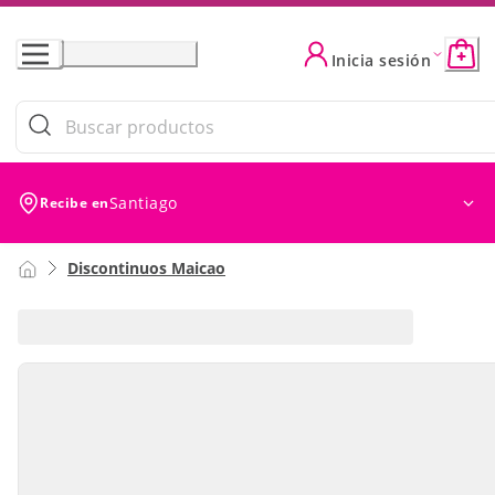
Skip
to
Inicia sesión
Content
Santiago
Recibe en
Discontinuos Maicao