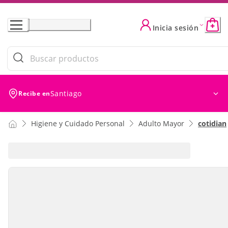
Skip
to
Inicia sesión
Content
Santiago
Recibe en
Higiene y Cuidado Personal
Adulto Mayor
cotidian