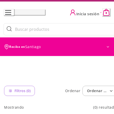
Skip
to
Filtros (0)
Ordenar
Ordenar por: Ofer
Inicia sesión
Content
Santiago
Recibe en
Filtros (0)
Ordenar
Ordenar por: 
Mostrando
(0) resulta