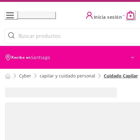
Skip
to
Inicia sesión
Content
Santiago
Recibe en
Cyber
capilar y cuidado personal
Cuidado Capilar