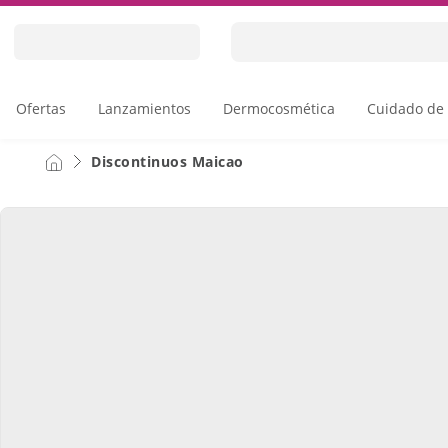
Skip
to
Content
Ofertas
Lanzamientos
Dermocosmética
Cuidado de 
Discontinuos Maicao