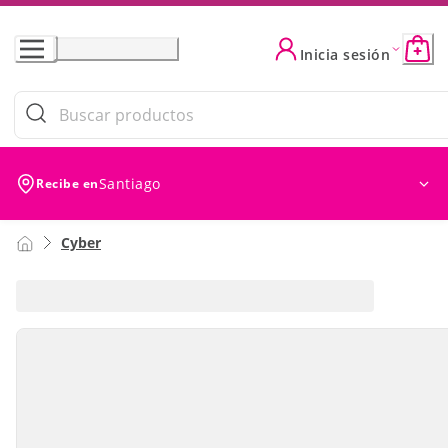
Skip
to
Inicia sesión
Content
Santiago
Recibe en
Cyber