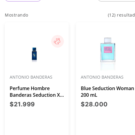
Mostrando
(12) resulta
ANTONIO BANDERAS
ANTONIO BANDERAS
Perfume Hombre
Blue Seduction Woman
Banderas Seduction X
200 mL
50 Ml
precio actual $21.999
precio a
$21.999
$28.000