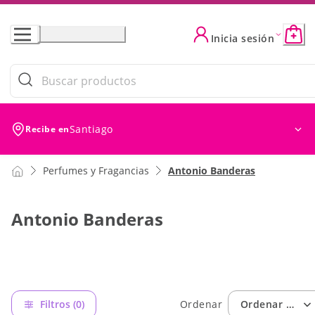
Skip
to
Inicia sesión
Content
Filtros (0)
Ordenar
Ordenar por: Ofer
Santiago
Recibe en
Perfumes y Fragancias
Antonio Banderas
Antonio Banderas
Filtros (0)
Ordenar
Ordenar por: 