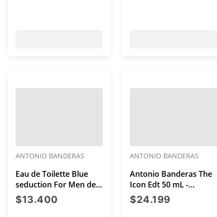
ANTONIO BANDERAS
ANTONIO BANDERAS
Eau de Toilette Blue
Antonio Banderas The
seduction For Men de
Icon Edt 50 mL -
50 mL
Perfume Hombre
precio actual $13.400
precio ac
$13.400
$24.199