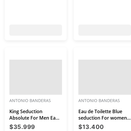
ANTONIO BANDERAS
ANTONIO BANDERAS
King Seduction
Eau de Toilette Blue
Absolute For Men Eau
seduction For women
De Toilette Spray 200
de 50 mL
precio actual $35.999
precio ac
$35.999
$13.400
mL