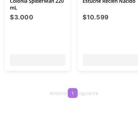
Colonia SpiderMan 220
Estuche Recién Nacido
mL
precio actual $3.000
precio ac
$3.000
$10.599
Anterior
1
Siguiente