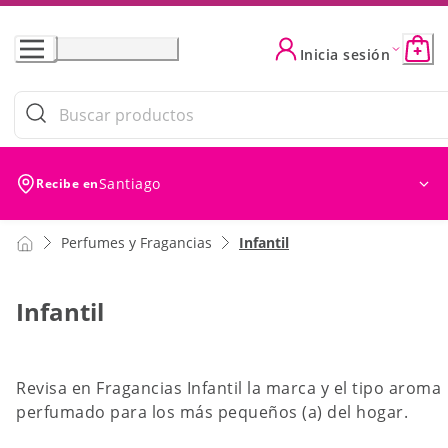
Skip
to
Inicia sesión
Content
Filtros (0)
Ordenar
Ordenar por: Ofer
Santiago
Recibe en
Perfumes y Fragancias
Infantil
Infantil
Revisa en Fragancias Infantil la marca y el tipo aroma
perfumado para los más pequeños (a) del hogar.