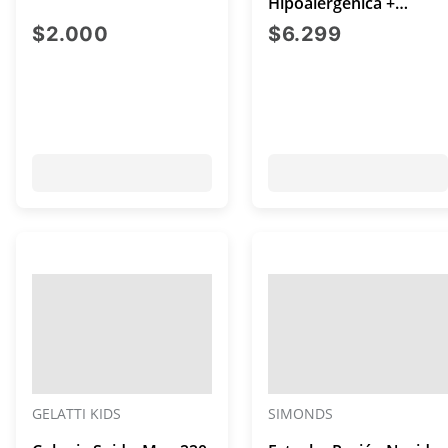
Hipoalergenica +
Miniatura
precio actual $2.000
precio act
$2.000
$6.299
GELATTI KIDS
SIMONDS