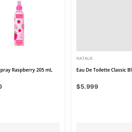
NATALIE
Spray Raspberry 205 mL
Eau De Toilette Classic 
precio actual $3.000
precio actu
0
$5.999