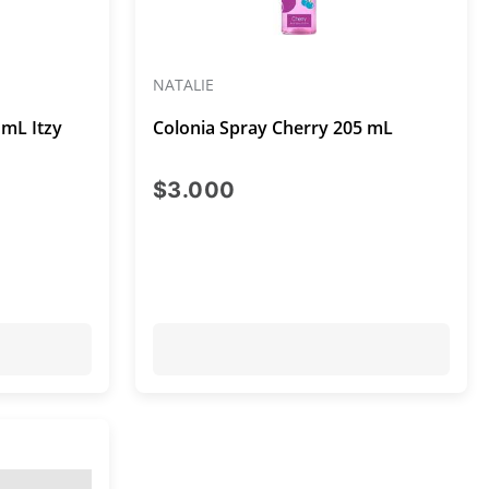
NATALIE
 mL Itzy
Colonia Spray Cherry 205 mL
al $5.399
precio actual $3.000
$3.000