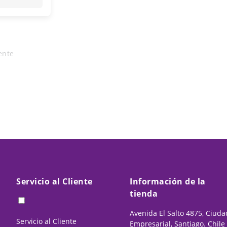
ente
Servicio al Cliente
Información de la
tienda
Avenida El Salto 4875, Ciuda
Servicio al Cliente
Empresarial, Santiago. Chile