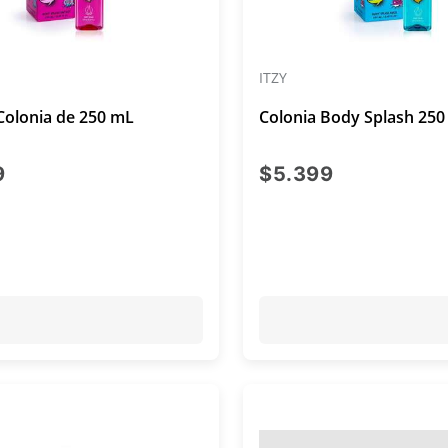
ITZY
Colonia de 250 mL
Colonia Body Splash 250
precio actual $5.399
precio actu
9
$5.399