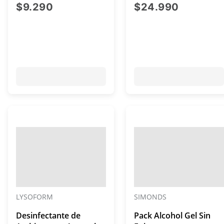
de Insectos 165 mL
Glicemia
precio actual $9.290
precio a
$9.290
$24.990
LYSOFORM
SIMONDS
Desinfectante de
Pack Alcohol Gel Sin