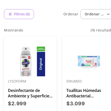
Filtros (0)
Ordenar
Ordenar por: 
Mostrando
(9) resulta
LYSOFORM
EMUMED
Desinfectante de
Toallitas Húmedas
Ambiente y Superficies
Antibacterial
para llevar
Higienizantes X50
precio actual $2.999
precio act
$2.999
$3.099