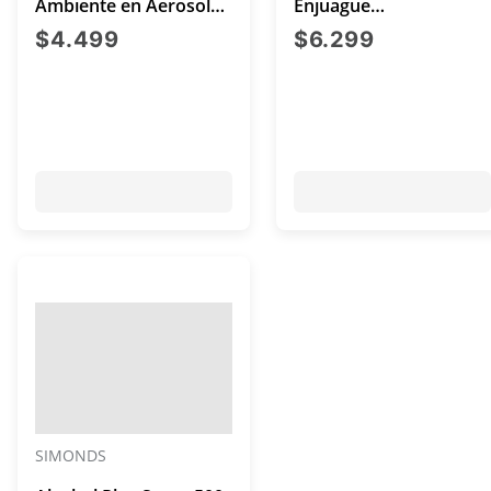
Ambiente en Aerosol
Enjuague
Fragancia Original 257
Antibacteriano 70% 130
precio actual $4.499
precio act
$4.499
$6.299
grs
mL x4
SIMONDS