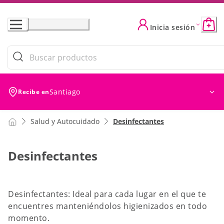
Skip
to
Inicia sesión
Content
Filtros (0)
Ordenar
Ordenar por: Ofer
Santiago
Recibe en
Salud y Autocuidado
Desinfectantes
Desinfectantes
Desinfectantes: Ideal para cada lugar en el que te
encuentres manteniéndolos higienizados en todo
momento.